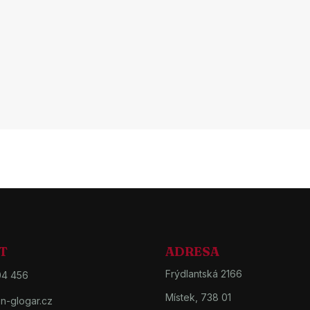
T
ADRESA
Frýdlantská 2166
04 456
Místek, 738 01
n-glogar.cz