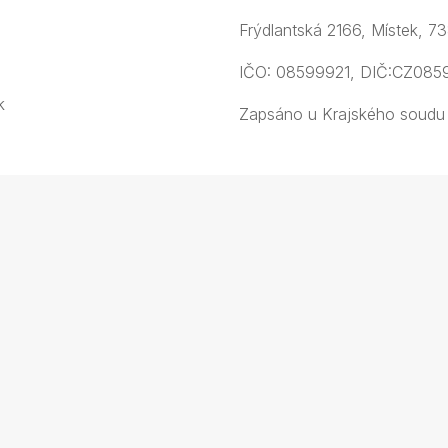
Frýdlantská 2166, Místek, 7
IČO: 08599921, DIČ:CZ085
k
Zapsáno u Krajského soudu 