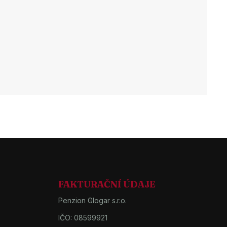
FAKTURAČNÍ ÚDAJE
Penzion Glogar s.r.o.
IČO: 08599921