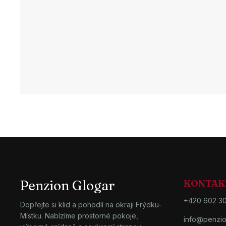
Penzion Glogar
KONTAK
+420 602 3
Dopřejte si klid a pohodlí na okraji Frýdku-
Místku. Nabízíme prostorné pokoje,
info@penzio